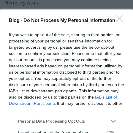
Némethy Attila.
Idehaza a MÜPA Üvegtermében és Nádor termében,
Blog -
Do Not Process My Personal Information
a Régi Zeneakadémián, a FÚGÁ-ban, a MüPa
Fesztiválszínházában és a Budai Vigadóban
hallhatta játékát a közönség. Emellett Európa több
If you wish to opt-out of the sale, sharing to third parties, or
országában - Olaszországban, Máltán, Belgiumban,
processing of your personal or sensitive information for
valamint a Felvidéken és a Kárpátalján szerepelt
targeted advertising by us, please use the below opt-out
sikerrel szólistaként és kamarazenészként egyaránt.
section to confirm your selection. Please note that after your
opt-out request is processed you may continue seeing
Részt vett a Budapesti Nemzetközi Chopin
interest-based ads based on personal information utilized by
Zongoraversenyen és a Szegedi Országos
us or personal information disclosed to third parties prior to
Kamarazenei Versenyen, ahol játékát különdíjjal
your opt-out. You may separately opt-out of the further
jutalmazták. 2015 februárjában Máltán a Vallettai
disclosure of your personal information by third parties on the
Nemzetközi Zongoraverseny 3. díját nyerte el.
IAB’s list of downstream participants. This information may
also be disclosed by us to third parties on the
IAB’s List of
Downstream Participants
that may further disclose it to other
third parties.
Please note that this website/app uses one or more Google
Personal Data Processing Opt Outs
services and may gather and store information including but
not limited to your visit or usage behaviour. You may click to
I want to opt-out of the Sharing of my