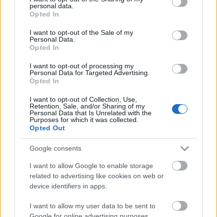
personal data.
grant or deny consent to Google and its third-party tags to
Opted In
use your data for below specified purposes in below Google
consent section.
I want to opt-out of the Sale of my
Personal Data.
Opted In
I want to opt-out of processing my
Personal Data for Targeted Advertising.
Opted In
I want to opt-out of Collection, Use,
Retention, Sale, and/or Sharing of my
Personal Data that Is Unrelated with the
Purposes for which it was collected.
Opted Out
Google consents
I want to allow Google to enable storage
Több partnerrel (zongora-ének, zongora négykezes,
related to advertising like cookies on web or
zongora-brácsa, zongora-klarinét felállásban) játszik
device identifiers in apps.
rendszeresen évek óta, széles repertoárukkal
I want to allow my user data to be sent to
rendszeresen fellépnek különféle hangversenyeken.
Google for online advertising purposes.