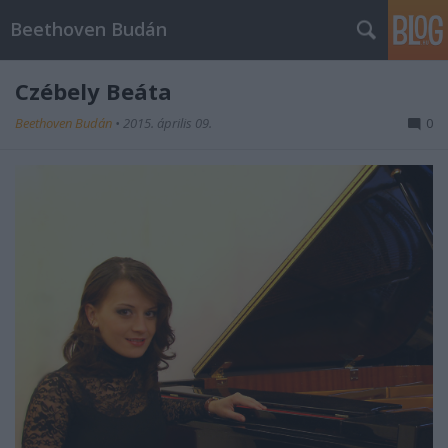
Beethoven Budán
Czébely Beáta
Beethoven Budán
•
2015. április 09.
0