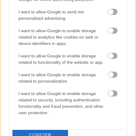
Kamaratanárai: Gulyás Márta, Csalog Gábor és Fülei
Balázs.
I want to allow Google to send me
personalized advertising.
I want to allow Google to enable storage
related to analytics like cookies on web or
device identifiers in apps.
Címkék:
előadók
Czébely Beáta
I want to allow Google to enable storage
related to functionality of the website or app.
I want to allow Google to enable storage
related to personalization.
Ajánlott bejegyzések:
I want to allow Google to enable storage
related to security, including authentication
functionality and fraud prevention, and other
Beethoven Budán - 2015
user protection.
CONFIRM