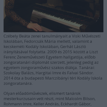
Czébely Beáta zenei tanulmányait a Viski Művészeti
Iskolában, Fedorcsák Mária mellett, valamint a
kecskeméti Kodály Iskolában, Gerhát László
irányításával folytatta. 2009 és 2015 között a Liszt
Ferenc Zeneművészeti Egyetem hallgatója, előbb
zongoratanári diplomát szerzett, jelenleg pedig az
egyetem zongoraművész szakos diákja. Tanárai:
Szokolay Balázs, Hargitai Imre és Falvai Sándor.
2014 óta a budapesti Marczibányi téri Kodály Iskola
zongoratanára.
Olyan előadóművészek, elismert tanárok
mesterkurzusain vett részt, mint Malcolm Bilson,
Rohmann Imre, Keller András, Eckhardt Gábor,