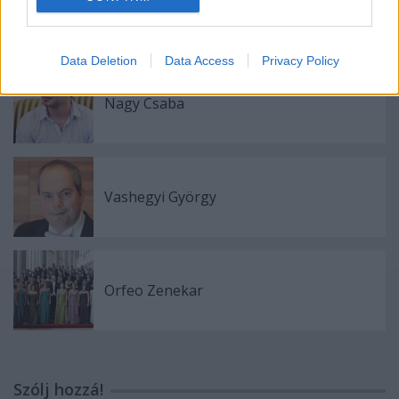
Sárik Péter Trió
Data Deletion
Data Access
Privacy Policy
Nagy Csaba
Vashegyi György
Orfeo Zenekar
Szólj hozzá!