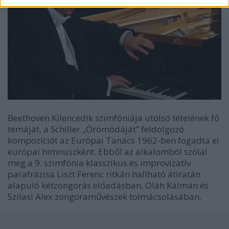
Beethoven Kilencedik szimfóniája utolsó tételének fő
témáját, a Schiller „Örömódáját” feldolgozó
kompozíciót az Európai Tanács 1962-ben fogadta el
európai himnuszként. Ebből az alkalomból szólal
meg a 9. szimfónia klasszikus és improvizatív
parafrázisa Liszt Ferenc ritkán hallható átiratán
alapuló kétzongorás előadásban, Oláh Kálmán és
Szilasi Alex zongoraművészek tolmácsolásában.