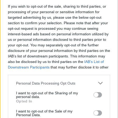
If you wish to opt-out of the sale, sharing to third parties, or
processing of your personal or sensitive information for
targeted advertising by us, please use the below opt-out
Május 8.
section to confirm your selection. Please note that after your
opt-out request is processed you may continue seeing
„Historikus” Beethoven
interest-based ads based on personal information utilized by
us or personal information disclosed to third parties prior to
your opt-out. You may separately opt-out of the further
disclosure of your personal information by third parties on the
IAB’s list of downstream participants. This information may
also be disclosed by us to third parties on the
IAB’s List of
Downstream Participants
that may further disclose it to other
third parties.
Please note that this website/app uses one or more Google
Personal Data Processing Opt Outs
services and may gather and store information including but
not limited to your visit or usage behaviour. You may click to
I want to opt-out of the Sharing of my
personal data.
grant or deny consent to Google and its third-party tags to
Opted In
use your data for below specified purposes in below Google
consent section.
I want to opt-out of the Sale of my
Personal Data.
Az est első felében Malcolm Bilson, a nemzetközi