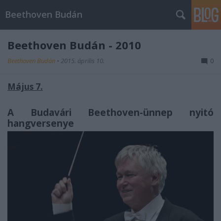
Beethoven Budán
Beethoven Budán - 2010
Beethoven Budán
•
2015. április 10.
0
Május 7.
A Budavári Beethoven-ünnep nyitó
hangversenye