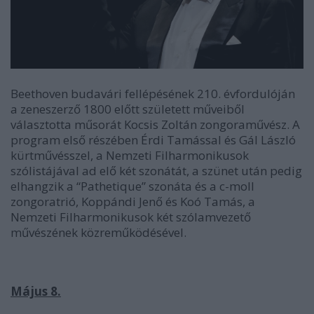
Beethoven budavári fellépésének 210. évfordulóján
a zeneszerző 1800 előtt született műveiből
választotta műsorát Kocsis Zoltán zongoraművész. A
program első részében Érdi Tamással és Gál László
kürtművésszel, a Nemzeti Filharmonikusok
szólistájával ad elő két szonátát, a szünet után pedig
elhangzik a “Pathetique” szonáta és a c-moll
zongoratrió, Koppándi Jenő és Koó Tamás, a
Nemzeti Filharmonikusok két szólamvezető
művészének közreműködésével.
Május 8.