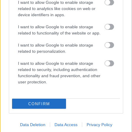
I want to allow Google to enable storage
related to analytics like cookies on web or
device identifiers in apps.
I want to allow Google to enable storage
related to functionality of the website or app.
Mécs Károly színművész és az Auer Quartet zenés-
I want to allow Google to enable storage
irodalmi összeállítását láthatták-hallhatták az
related to personalization.
érdeklődők Beethoven leveleiből és az azokat
illusztráló zeneművekből.
I want to allow Google to enable storage
related to security, including authentication
functionality and fraud prevention, and other
user protection.
Május 9.
„A Kilencedik”
CONFIRM
Data Deletion
Data Access
Privacy Policy