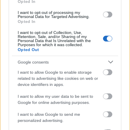
Opted In
hírű zongorista, a fortepiano játék megkerülhetetlen
tekintélye Ludwig van Beethoven korai műveiből
I want to opt-out of processing my
választotta programját. A koncert második részében
Personal Data for Targeted Advertising.
Opted In
Beethoven kisebbik, C-dúr hangnemben írt miséje
csendült fel a Vashegyi György által vezetett Orfeo
I want to opt-out of Collection, Use,
Zenekar és Purcell kórus, valamint énekes szólisták
Retention, Sale, and/or Sharing of my
Personal Data that Is Unrelated with the
előadásában.
Purposes for which it was collected.
Opted Out
Google consents
Május 9.
I want to allow Google to enable storage
related to advertising like cookies on web or
Beethoven levelei
device identifiers in apps.
I want to allow my user data to be sent to
Google for online advertising purposes.
I want to allow Google to send me
personalized advertising.