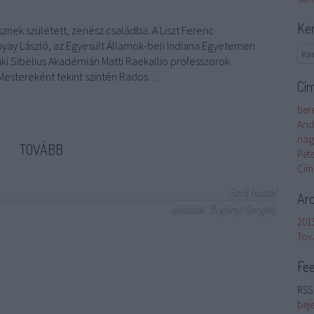
Ke
nek született, zenész családba. A Liszt Ferenc
ay László, az Egyesült Államok-beli Indiana Egyetemen
ki Sibelius Akadémián Matti Raekallio professzorok
. Mestereként tekint szintén Rados…
Cí
ber
And
nag
TOVÁBB
Péte
Cím
Szólj hozzá!
Ar
előadók
Bogányi Gergely
2015
Tov
Fe
RSS 
bej