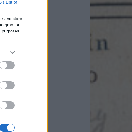
B’s List of
er and store
to grant or
ed purposes