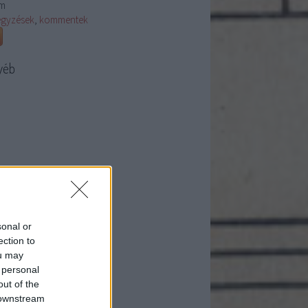
m
egyzések
,
kommentek
yéb
sonal or
ection to
ou may
 personal
out of the
 downstream