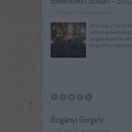
Beethoven Budán - 2015
2015. április 10.
-
Beethoven Budán
2015. május 7. és 10.
várta az érdeklődőket
Gergely lépett fel a B
hangszert a nagyközö
Bogányi Gergely
2015. április 10.
-
Beethoven Budán