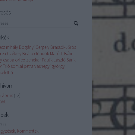
resés
mkék
ecz mihály
Bogányi Gergely
Brassói-Jőrös
rea
Czébely Beáta
előadók
Maróth Bálint
y csaba
orfeo zenekar
Paulik László
Sárik
r Trió
somlai petra
vashegyi györgy
kefelhő
chívum
 április
(
12
)
ább
...
edek
2.0
egyzések
,
kommentek