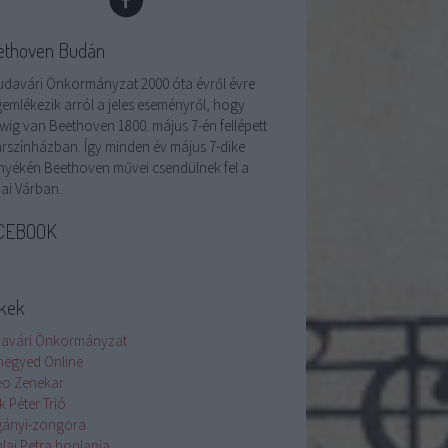
ethoven Budán
udavári Önkormányzat 2000 óta évről évre
emlékezik arról a jeles eseményről, hogy
wig van Beethoven 1800. május 7-én fellépett
árszínházban. Így minden év május 7-dike
nyékén Beethoven művei csendülnek fel a
ai Várban.
CEBOOK
nkek
avári Önkormányzat
negyed Online
eo Zenekar
k Péter Trió
ányi-zongora
lai Petra honlapja