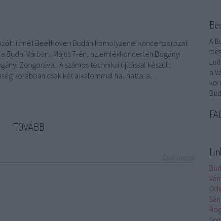
Be
A B
 között ismét Beethoven Budán komolyzenei koncertsorozat
meg
 a Budai Várban. Május 7-én, az emlékkoncerten Bogányi
Lud
ogányi Zongorával. A számos technikai újítással készült
a V
nség korábban csak két alkalommal hallhatta: a…
kör
Bud
FA
TOVÁBB
Li
Szólj hozzá!
Bud
Vár
Orf
Sári
Bog
Som