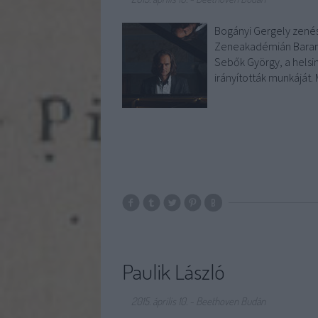
Bogányi Gergely zenész
Zeneakadémián Barany
Sebők György, a helsin
irányították munkáját
Paulik László
2015. április 10.
-
Beethoven Budán