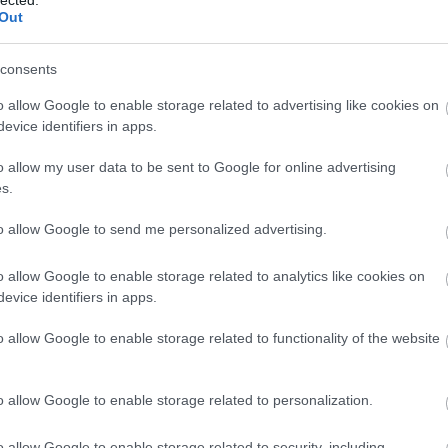
Out
 albumot jelentetett meg: Better Tomorrow (2008), Pieces
íjas…
consents
o allow Google to enable storage related to advertising like cookies on
evice identifiers in apps.
TOVÁBB
o allow my user data to be sent to Google for online advertising
s.
Szólj hozzá!
to allow Google to send me personalized advertising.
előadók
Sárik Péter Trió
o allow Google to enable storage related to analytics like cookies on
evice identifiers in apps.
o allow Google to enable storage related to functionality of the website
o allow Google to enable storage related to personalization.
nulmányait a Viski Művészeti Iskolában, Fedorcsák Mária
cskeméti Kodály Iskolában, Gerhát László irányításával
5 között a Liszt Ferenc Zeneművészeti Egyetem hallgatója,
o allow Google to enable storage related to security, including