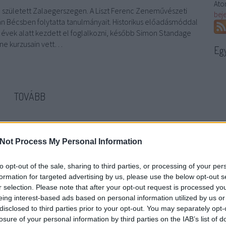
Ato
n született Zalaegerszegen. A Liszt Ferenc Zeneművészeti
bej
án Bécsben folytatta tanulmányait. Historikus előadásmóddal
vek alatt kezdett el foglalkozni, később Simon Standage
e kurzusain vett…
Eg
TOVÁBB
Szólj hozzá!
előadók
Paulik László
Not Process My Personal Information
to opt-out of the sale, sharing to third parties, or processing of your per
formation for targeted advertising by us, please use the below opt-out s
r selection. Please note that after your opt-out request is processed y
eing interest-based ads based on personal information utilized by us or
disclosed to third parties prior to your opt-out. You may separately opt-
losure of your personal information by third parties on the IAB’s list of
kázás alapjait Pejtsik Árpád Györgytől tanulta, majd a Bartók