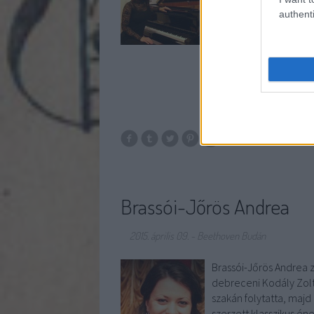
előbb zongoratanári 
authenti
Brassói-Jőrös Andrea
2015. április 09.
-
Beethoven Budán
Brassói-Jőrös Andrea z
debreceni Kodály Zol
szakán folytatta, ma
szerzett klasszikus 