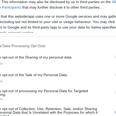
. This information may also be disclosed by us to third parties on the
IA
n tanára Szilvásy László lett. A Liszt Ferenc Zeneakadémiát
Participants
that may further disclose it to other third parties.
an végezte el, és itt szerzett művészdiplomát. Akademista
 that this website/app uses one or more Google services and may gath
including but not limited to your visit or usage behaviour. You may click 
 to Google and its third-party tags to use your data for below specifi
ogle consent section.
TOVÁBB
l Data Processing Opt Outs
o opt-out of the Sharing of my personal data.
Szólj hozzá!
In
előadók
Maróth Bálint
o opt-out of the Sale of my Personal Data.
In
to opt-out of processing my Personal Data for Targeted
ing.
In
o opt-out of Collection, Use, Retention, Sale, and/or Sharing
ngoraművész, zeneszerző nevével fémjelzett zenekar közel
ersonal Data that Is Unrelated with the Purposes for which it
zó szereplője a magyar jazz életnek. A Sárik Péter Trió az
lected.