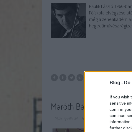
Paulik László 1966-ba
Főiskola elvégzése ut
még a zeneakadémiai é
hegedűművész régizen
Blog -
Do 
If you wish 
Maróth Bálint
sensitive in
confirm you
continue se
2015. április 10.
-
Beethoven Budán
information 
further disc
Maróth Bálint a gordon