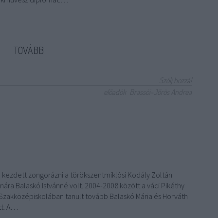
TOVÁBB
Szólj hozzá!
előadók
Brassói-Jőrös Andrea
kezdett zongorázni a törökszentmiklósi Kodály Zoltán
nára Balaskó Istvánné volt. 2004-2008 között a váci Pikéthy
zakközépiskolában tanult tovább Balaskó Mária és Horváth
tt. A…