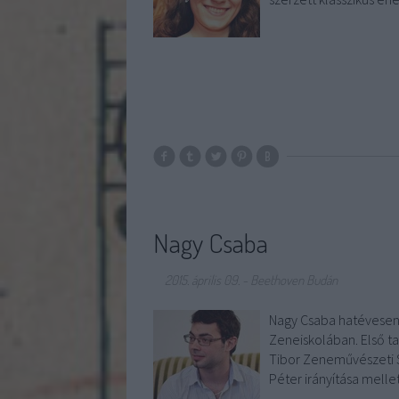
Nagy Csaba
2015. április 09.
-
Beethoven Budán
Nagy Csaba hatévesen 
Zeneiskolában. Első ta
Tibor Zeneművészeti S
Péter irányítása melle