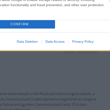
diplomát szerzett,…
cation functionality and fraud prevention, and other user protection.
CONFIRM
TOVÁBB
Data Deletion
Data Access
Privacy Policy
Szólj hozzá!
előadók
Czébely Beáta
enei tanulmányait a Viski Művészeti Iskola zongora szakán, a
tán Zenemûvészeti Szakközépiskola magánének és zongora
jd a Debreceni Egyetem Zeneművészeti Karán 2014-ben
énekművész diplomát.…