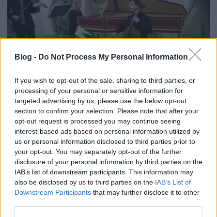
Blog -
Do Not Process My Personal Information
If you wish to opt-out of the sale, sharing to third parties, or
processing of your personal or sensitive information for
Maróth Bálint
targeted advertising by us, please use the below opt-out
section to confirm your selection. Please note that after your
Beethoven Budán
•
2015. április 10.
0
opt-out request is processed you may continue seeing
interest-based ads based on personal information utilized by
Maróth Bálint a gordonkázás alapjait Pejtsik Árpád
us or personal information disclosed to third parties prior to
Györgytől tanulta, majd a Bartók Béla
your opt-out. You may separately opt-out of the further
Konzervatoriumban tanára Szilvásy László lett. A
disclosure of your personal information by third parties on the
Liszt ...
IAB’s list of downstream participants. This information may
also be disclosed by us to third parties on the
IAB’s List of
Downstream Participants
that may further disclose it to other
third parties.