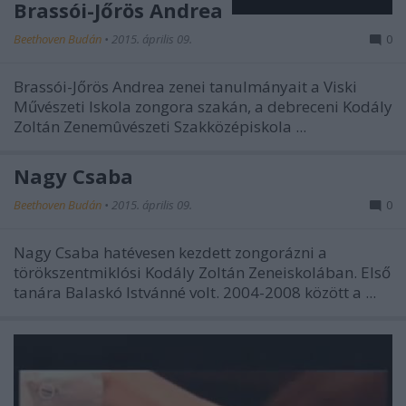
Brassói-Jőrös Andrea
Beethoven Budán
•
2015. április 09.
0
Brassói-Jőrös Andrea zenei tanulmányait a Viski
Művészeti Iskola zongora szakán, a debreceni Kodály
Zoltán Zenemûvészeti Szakközépiskola ...
Nagy Csaba
Beethoven Budán
•
2015. április 09.
0
Nagy Csaba hatévesen kezdett zongorázni a
törökszentmiklósi Kodály Zoltán Zeneiskolában. Első
tanára Balaskó Istvánné volt. 2004-2008 között a ...