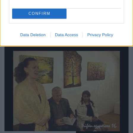
Beethoven Budán
•
2015. április 09.
0
CONFIRM
Czébely Beáta zenei tanulmányait a Viski Művészeti
Iskolában, Fedorcsák Mária mellett, valamint a
kecskeméti Kodály Iskolában, Gerhát László ...
Data Deletion
Data Access
Privacy Policy