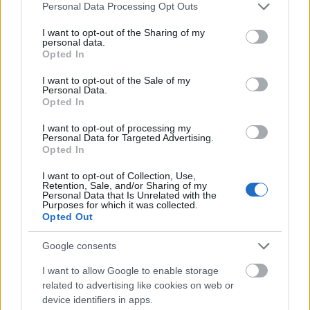
Please note that this website/app uses one or more Google
Personal Data Processing Opt Outs
services and may gather and store information including but
not limited to your visit or usage behaviour. You may click to
I want to opt-out of the Sharing of my
personal data.
grant or deny consent to Google and its third-party tags to
Opted In
use your data for below specified purposes in below Google
consent section.
I want to opt-out of the Sale of my
Personal Data.
Opted In
I want to opt-out of processing my
Personal Data for Targeted Advertising.
Opted In
I want to opt-out of Collection, Use,
Sárik Péter Trió
Retention, Sale, and/or Sharing of my
Personal Data that Is Unrelated with the
Beethoven Budán
•
2015. április 10.
0
Purposes for which it was collected.
Opted Out
A Sárik Péter jazz-zongoraművész, zeneszerző
Google consents
nevével fémjelzett zenekar közel egy évtizede
meghatározó szereplője a magyar jazz életnek. A
I want to allow Google to enable storage
Sárik ...
related to advertising like cookies on web or
device identifiers in apps.