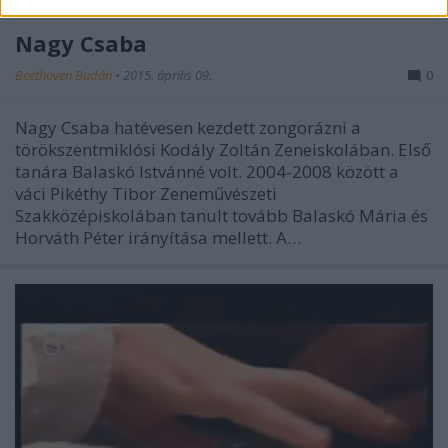
Nagy Csaba
Beethoven Budán
•
2015. április 09.
0
Nagy Csaba hatévesen kezdett zongorázni a
törökszentmiklósi Kodály Zoltán Zeneiskolában. Első
tanára Balaskó Istvánné volt. 2004-2008 között a
váci Pikéthy Tibor Zeneművészeti
Szakközépiskolában tanult tovább Balaskó Mária és
Horváth Péter irányítása mellett. A…