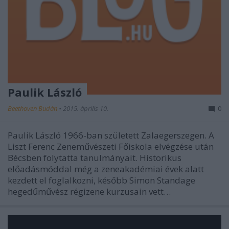
Paulik László
Beethoven Budán
•
2015. április 10.
0
Paulik László 1966-ban született Zalaegerszegen. A
Liszt Ferenc Zeneművészeti Főiskola elvégzése után
Bécsben folytatta tanulmányait. Historikus
előadásmóddal még a zeneakadémiai évek alatt
kezdett el foglalkozni, később Simon Standage
hegedűművész régizene kurzusain vett…