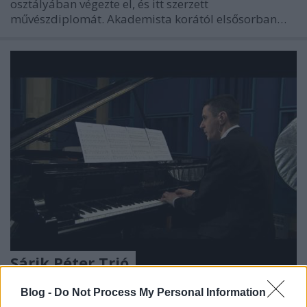
osztályában végezte el, és itt szerzett
művészdiplomát. Akademista korától elsősorban…
Sárik Péter Trió
Beethoven Budán
•
2015. április 10.
0
Blog -
Do Not Process My Personal Information