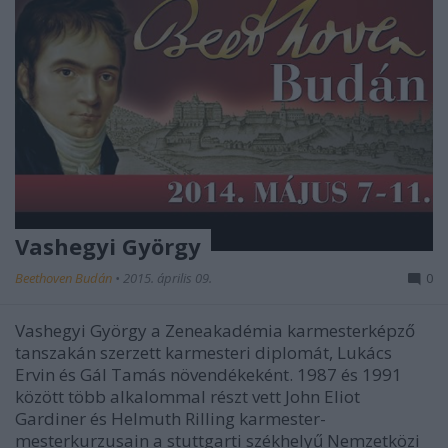
Vashegyi György
Beethoven Budán
•
2015. április 09.
0
Vashegyi György a Zeneakadémia karmesterképző
tanszakán szerzett karmesteri diplomát, Lukács
Ervin és Gál Tamás növendékeként. 1987 és 1991
között több alkalommal részt vett John Eliot
Gardiner és Helmuth Rilling karmester-
mesterkurzusain a stuttgarti székhelyű Nemzetközi