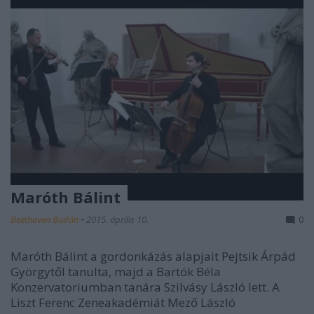
Maróth Bálint
Beethoven Budán
•
2015. április 10.
0
Maróth Bálint a gordonkázás alapjait Pejtsik Árpád
Györgytől tanulta, majd a Bartók Béla
Konzervatoriumban tanára Szilvásy László lett. A
Liszt Ferenc Zeneakadémiát Mező László