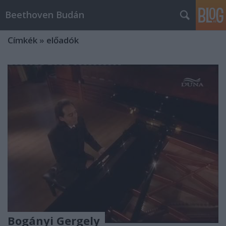
Beethoven Budán
Címkék
»
előadók
Bogányi Gergely