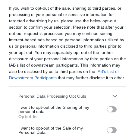
A Sárik Péter jazz-zongoraművész, zeneszerző
If you wish to opt-out of the sale, sharing to third parties, or
nevével fémjelzett zenekar közel egy évtizede
processing of your personal or sensitive information for
meghatározó szereplője a magyar jazz életnek. A
targeted advertising by us, please use the below opt-out
Sárik Péter Trió az alapító tagokkal négy albumot
section to confirm your selection. Please note that after your
jelentetett meg: Better Tomorrow (2008), Pieces
opt-out request is processed you may continue seeing
(2010), a Fonogram-díjas…
interest-based ads based on personal information utilized by
us or personal information disclosed to third parties prior to
your opt-out. You may separately opt-out of the further
disclosure of your personal information by third parties on the
IAB’s list of downstream participants. This information may
also be disclosed by us to third parties on the
IAB’s List of
Downstream Participants
that may further disclose it to other
third parties.
Please note that this website/app uses one or more Google
Personal Data Processing Opt Outs
services and may gather and store information including but
not limited to your visit or usage behaviour. You may click to
I want to opt-out of the Sharing of my
personal data.
grant or deny consent to Google and its third-party tags to
Opted In
use your data for below specified purposes in below Google
consent section.
I want to opt-out of the Sale of my
Personal Data.