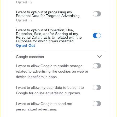
Opted In
I want to opt-out of processing my
Personal Data for Targeted Advertising.
Opted In
I want to opt-out of Collection, Use,
Retention, Sale, and/or Sharing of my
Czébely Beáta
Personal Data that Is Unrelated with the
Purposes for which it was collected.
Beethoven Budán
•
2015. április 09.
0
Opted Out
Google consents
Czébely Beáta zenei tanulmányait a Viski Művészeti
Iskolában, Fedorcsák Mária mellett, valamint a
I want to allow Google to enable storage
kecskeméti Kodály Iskolában, Gerhát László
related to advertising like cookies on web or
irányításával folytatta. 2009 és 2015 között a Liszt
device identifiers in apps.
Ferenc Zeneművészeti Egyetem hallgatója, előbb
zongoratanári diplomát szerzett,…
I want to allow my user data to be sent to
Google for online advertising purposes.
I want to allow Google to send me
personalized advertising.