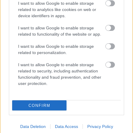
I want to allow Google to enable storage
related to analytics like cookies on web or
device identifiers in apps.
I want to allow Google to enable storage
related to functionality of the website or app.
I want to allow Google to enable storage
related to personalization.
I want to allow Google to enable storage
Brassói-Jőrös Andrea
related to security, including authentication
functionality and fraud prevention, and other
Beethoven Budán
•
2015. április 09.
0
user protection.
Brassói-Jőrös Andrea zenei tanulmányait a Viski
Művészeti Iskola zongora szakán, a debreceni Kodály
CONFIRM
Zoltán Zenemûvészeti Szakközépiskola magánének
és zongora szakán folytatta, majd a Debreceni
Egyetem Zeneművészeti Karán 2014-ben szerzett
Data Deletion
Data Access
Privacy Policy
klasszikus énekművész diplomát.…